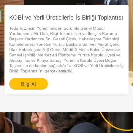
KOBİ ve Yerli Üreticilerle İş Birliği Toplantısı
​​Tedarik Zinciri Yönetiminden Sorumlu Genel Müdür
Yardımcımız Ali Türk, Bilgi Teknolojileri ve İletişim Kurumu
Başkan Yardımcısı Sn. Gazali Çiçek, Haberleşme Teknoloji
Kümelenmesi Yönetim Kurulu Başkanı Sn. Veli Murat Çelik,
Ulak Haberleşme A.Ş Genel Müdürü Metin Balcı, Üniversite
Sanayi İşbirliği Merkezleri Platformu Yürüte Kurulu Üyesi ve
Atabay İlaç ve Kimya Sanayi Yönetim Kurulu Üyesi Doğan
Taşkent’in de katılım sağladığı “4. KOBİ ve Yerli Üreticilerle İş
Birliği Toplantısı”nı gerçekleştirdik.
Bilgi Al